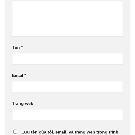
Tên
*
Email
*
Trang web
Lưu tên của tôi, email, và trang web trong trình