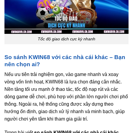
Tốc độ giao dịch cực kỳ nhanh
So sánh KWIN68 với các nhà cái khác – Bạn
nên chọn ai?
Nếu ưu tiên trải nghiệm gọn, vào game nhanh và xoay
vòng vốn linh hoạt, KWIN68 là lựa chọn đáng cân nhắc.
Nền tảng tối ưu mạnh ở thao tác, tốc độ nạp rút và các
dòng game dễ chơi, phù hợp với phần lớn người chơi phổ
thông. Ngoài ra, hệ thống cũng được xây dựng theo
hướng ổn định, giao dịch xử lý nhanh và minh bạch, giúp
người chơi yên tâm khi tham gia giải trí.
Trong bài viết
so sánh KWIN68 với các nhà cái khác
,