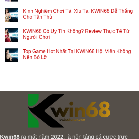
Kinh Nghiệm Chơi Tài Xỉu Tại KWIN68 Dễ Thắng
Cho Tân Thủ
KWIN68 Có Uy Tín Không? Review Thực Tế Từ
Người Chơi
Top Game Hot Nhất Tại KWIN68 Hội Viên Không
Nên Bỏ Lỡ
Kwin68
ra mắt năm 2022, là nền tảng cá cược trực