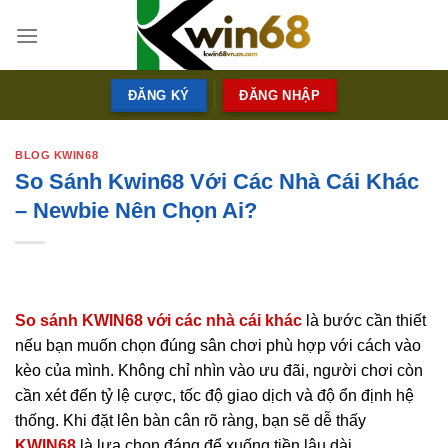
Chuyển
đến
nội
dung
ĐĂNG KÝ
ĐĂNG NHẬP
BLOG KWIN68
So Sánh Kwin68 Với Các Nhà Cái Khác
– Newbie Nên Chọn Ai?
So sánh KWIN68 với các nhà cái khác
là bước cần thiết
nếu bạn muốn chọn đúng sân chơi phù hợp với cách vào
kèo của mình. Không chỉ nhìn vào ưu đãi, người chơi còn
cần xét đến tỷ lệ cược, tốc độ giao dịch và độ ổn định hệ
thống. Khi đặt lên bàn cân rõ ràng, bạn sẽ dễ thấy
KWIN68
là lựa chọn đáng để xuống tiền lâu dài.