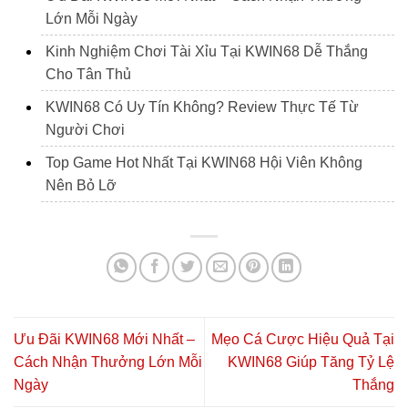
Lớn Mỗi Ngày
Kinh Nghiệm Chơi Tài Xỉu Tại KWIN68 Dễ Thắng
Cho Tân Thủ
KWIN68 Có Uy Tín Không? Review Thực Tế Từ
Người Chơi
Top Game Hot Nhất Tại KWIN68 Hội Viên Không
Nên Bỏ Lỡ
Ưu Đãi KWIN68 Mới Nhất –
Mẹo Cá Cược Hiệu Quả Tại
Cách Nhận Thưởng Lớn Mỗi
KWIN68 Giúp Tăng Tỷ Lệ
Ngày
Thắng