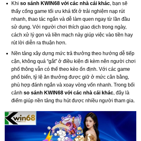
Khi
so sánh KWIN68 với các nhà cái khác
, bạn sẽ
thấy cổng game tối ưu khá tốt ở trải nghiệm nạp rút
nhanh, thao tác ngắn và dễ làm quen ngay từ lần đầu
sử dụng. Với người chơi thích giao dịch trong ngày,
cách xử lý gọn và liền mạch này giúp việc vào tiền hay
rút lời diễn ra thuận hơn.
Nền tảng xây dựng mức trả thưởng theo hướng dễ tiếp
cận, không quá “gắt” ở điều kiện đi kèm nên người chơi
phổ thông vẫn có thể theo kèo ổn định. Với các game
phổ biến, tỷ lệ ăn thưởng được giữ ở mức cân bằng,
phù hợp đánh ngắn và xoay vòng vốn nhanh. Trong bối
cảnh
so sánh KWIN68 với các nhà cái khác
, đây là
điểm giúp nền tảng thu hút được nhiều người tham gia.