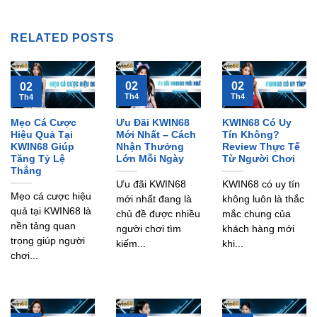
RELATED POSTS
02
02
02
Th4
Th4
Th4
Mẹo Cá Cược
Ưu Đãi KWIN68
KWIN68 Có Uy
Hiệu Quả Tại
Mới Nhất – Cách
Tín Không?
KWIN68 Giúp
Nhận Thưởng
Review Thực Tế
Tăng Tỷ Lệ
Lớn Mỗi Ngày
Từ Người Chơi
Thắng
Ưu đãi KWIN68
KWIN68 có uy tín
Mẹo cá cược hiệu
mới nhất đang là
không luôn là thắc
quả tại KWIN68 là
chủ đề được nhiều
mắc chung của
nền tảng quan
người chơi tìm
khách hàng mới
trọng giúp người
kiếm...
khi...
chơi...