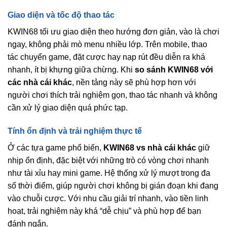
Giao diện và tốc độ thao tác
KWIN68 tối ưu giao diện theo hướng đơn giản, vào là chơi
ngay, không phải mò menu nhiều lớp. Trên mobile, thao
tác chuyển game, đặt cược hay nạp rút đều diễn ra khá
nhanh, ít bị khựng giữa chừng. Khi
so sánh KWIN68 với
các nhà cái khác
, nền tảng này sẽ phù hợp hơn với
người chơi thích trải nghiệm gọn, thao tác nhanh và không
cần xử lý giao diện quá phức tạp.
Tính ổn định và trải nghiệm thực tế
Ở các tựa game phổ biến,
KWIN68 vs nhà cái khác
giữ
nhịp ổn định, đặc biệt với những trò có vòng chơi nhanh
như tài xỉu hay mini game. Hệ thống xử lý mượt trong đa
số thời điểm, giúp người chơi không bị gián đoạn khi đang
vào chuỗi cược. Với nhu cầu giải trí nhanh, vào tiền linh
hoạt, trải nghiệm này khá “dễ chịu” và phù hợp để bạn
đánh ngắn.