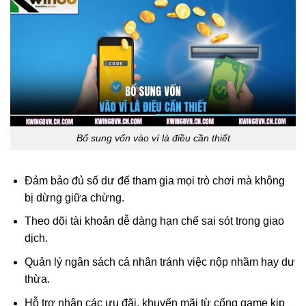
Bổ sung vốn vào ví là điều cần thiết
Đảm bảo đủ số dư để tham gia mọi trò chơi mà không
bị dừng giữa chừng.
Theo dõi tài khoản dễ dàng hạn chế sai sót trong giao
dịch.
Quản lý ngân sách cá nhân tránh việc nộp nhầm hay dư
thừa.
Hỗ trợ nhận các ưu đãi, khuyến mãi từ cổng game kịp