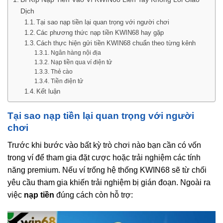
Dịch
Tại sao nạp tiền lại quan trọng với người chơi
Các phương thức nạp tiền KWIN68 hay gặp
Cách thực hiện gửi tiền KWIN68 chuẩn theo từng kênh
Ngân hàng nội địa
Nạp tiền qua ví điện tử
Thẻ cào
Tiền điện tử
Kết luận
Tại sao nạp tiền lại quan trọng với người
chơi
Trước khi bước vào bất kỳ trò chơi nào bạn cần có vốn
trong ví để tham gia đặt cược hoặc trải nghiệm các tính
năng premium. Nếu ví trống hệ thống KWIN68
sẽ từ chối
yêu cầu tham gia khiến trải nghiệm bị gián đoạn. Ngoài ra
việc
nạp tiền
đúng cách còn hỗ trợ: