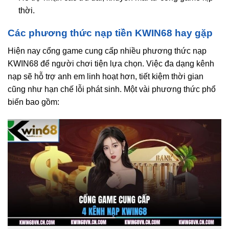
thời.
Các phương thức nạp tiền KWIN68 hay gặp
Hiện nay cổng game cung cấp nhiều phương thức nạp
KWIN68 để người chơi tiện lựa chọn. Việc đa dạng kênh
nạp sẽ hỗ trợ anh em linh hoạt hơn, tiết kiệm thời gian
cũng như hạn chế lỗi phát sinh. Một vài phương thức phổ
biến bao gồm: