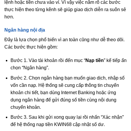
lệnh hoặc tiền chưa vào ví. Vì vậy việc nắm rõ các bước
thực hiện theo từng kênh sẽ giúp giao dịch diễn ra suôn sẻ
hơn.
Ngân hàng nội địa
Đây là lựa chọn phổ biến vì an toàn cũng như dễ theo dõi.
Các bước thực hiện gồm:
Bước 1. Vào tài khoản rồi đến mục “
Nạp tiền
” kế tiếp ấn
chọn “Ngân hàng”.
Bước 2. Chọn ngân hàng bạn muốn giao dịch, nhập số
vốn cần nạp. Hệ thống sẽ cung cấp thông tin chuyển
khoản chi tiết, bạn dùng Internet Banking hoặc ứng
dụng ngân hàng để gửi đúng số tiền cùng nội dung
chuyển khoản.
Bước 3. Sau khi gửi xong quay lại rồi nhấn “Xác nhận”
để hệ thống nạp tiền KWIN68 cập nhật số dư.