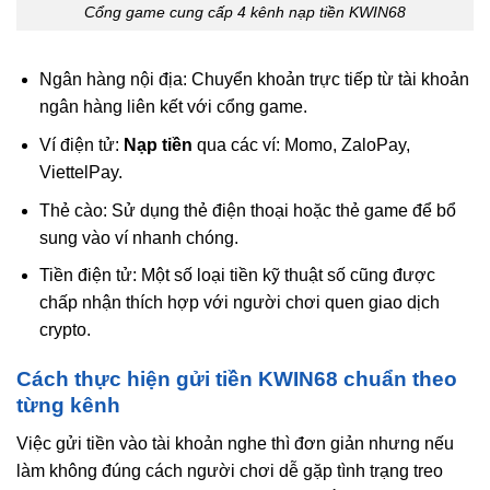
Cổng game cung cấp 4 kênh nạp tiền KWIN68
Ngân hàng nội địa: Chuyển khoản trực tiếp từ tài khoản
ngân hàng liên kết với cổng game.
Ví điện tử:
Nạp tiền
qua các ví: Momo, ZaloPay,
ViettelPay.
Thẻ cào: Sử dụng thẻ điện thoại hoặc thẻ game để bổ
sung vào ví nhanh chóng.
Tiền điện tử: Một số loại tiền kỹ thuật số cũng được
chấp nhận thích hợp với người chơi quen giao dịch
crypto.
Cách thực hiện gửi tiền KWIN68 chuẩn theo
từng kênh
Việc gửi tiền vào tài khoản nghe thì đơn giản nhưng nếu
làm không đúng cách người chơi dễ gặp tình trạng treo