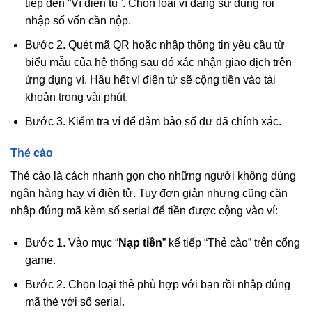
tiếp đến “Ví điện tử”. Chọn loại ví đang sử dụng rồi
nhập số vốn cần nộp.
Bước 2. Quét mã QR hoặc nhập thông tin yêu cầu từ
biểu mẫu của hệ thống sau đó xác nhận giao dịch trên
ứng dụng ví. Hầu hết ví điện tử sẽ cộng tiền vào tài
khoản trong vài phút.
Bước 3. Kiểm tra ví để đảm bảo số dư đã chính xác.
Thẻ cào
Thẻ cào là cách nhanh gọn cho những người không dùng
ngân hàng hay ví điện tử. Tuy đơn giản nhưng cũng cần
nhập đúng mã kèm số serial để tiền được cộng vào ví:
Bước 1. Vào mục “
Nạp tiền
” kế tiếp “Thẻ cào” trên cổng
game.
Bước 2. Chọn loại thẻ phù hợp với bạn rồi nhập đúng
mã thẻ với số serial.